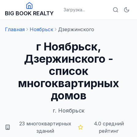
Загрузка...
BIG BOOK REALTY
Главная
Ноябрьск
Дзержинского
г Ноябрьск,
Дзержинского -
список
многоквартирных
домов
г.
Ноябрьск
23
многоквартирных
4.0
средний
зданий
рейтинг