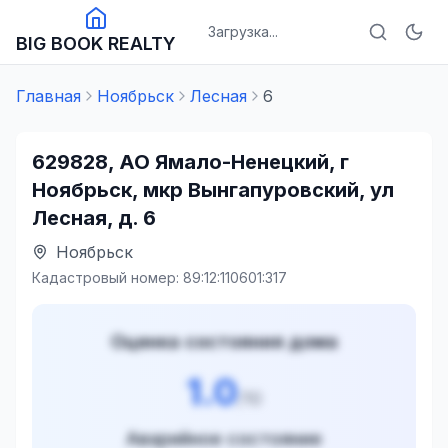
Загрузка...
BIG BOOK REALTY
Главная
Ноябрьск
Лесная
6
629828, АО Ямало-Ненецкий, г
Ноябрьск, мкр Вынгапуровский, ул
Лесная, д. 6
Ноябрьск
Кадастровый номер:
89:12:110601:317
Оценка состояния дома
1.0
/10
Аварийное состояние